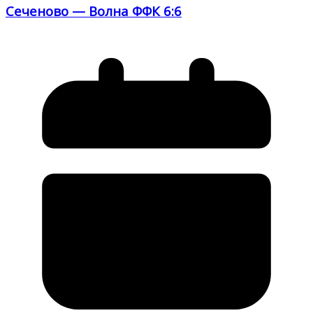
Сеченово — Волна ФФК 6:6