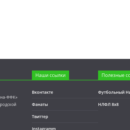
Наши ссылки
Полезные с
Вконтакте
Футбольный Н
лна-ФФК»
ородской
Фанаты
НЛФЛ 8х8
Твиттер
Instagramm