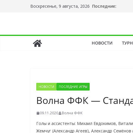
Перейти
Последние:
Воскресенье, 9 августа, 2026
к
содержимому
НОВОСТИ
ТУР
НОВОСТИ
ПОСЛЕДНИЕ ИГРЫ
Волна ФФК — Станда
09.11.2020
Волна ФФК
Голы и ассистенты: Михаил Евдокимов, Витал
Жемчуг (Александр Агеев), Александр Семёнов