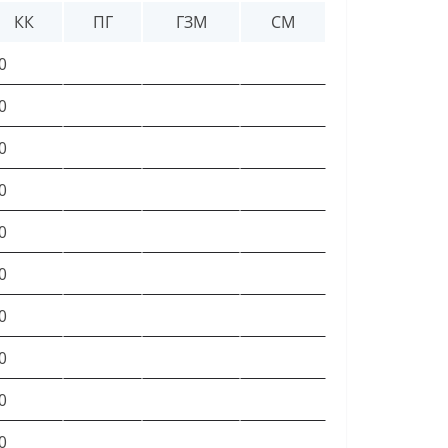
КК
ПГ
ГЗМ
СМ
0
0
0
0
0
0
0
0
0
0