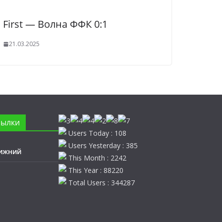
First — Волна ФФК 0:1
21.03.2025
сылки
Users Today : 108
Users Yesterday : 385
ижний
This Month : 2242
This Year : 88220
Total Users : 344287