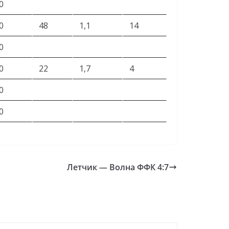
0
0
48
1,1
14
0
0
22
1,7
4
0
0
Летчик — Волна ФФК 4:7