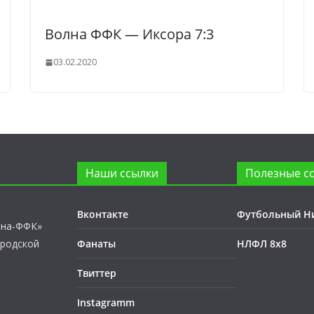
Волна ФФК — Иксора 7:3
03.02.2020
Наши ссылки
Полезные с
Вконтакте
Футбольный Н
лна-ФФК»
ородской
Фанаты
НЛФЛ 8х8
Твиттер
Instagramm