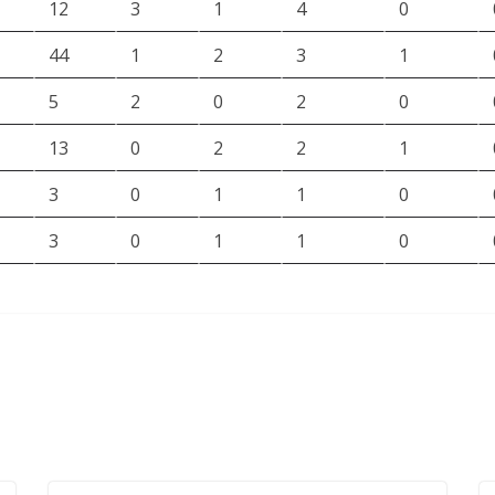
12
3
1
4
0
44
1
2
3
1
5
2
0
2
0
13
0
2
2
1
3
0
1
1
0
3
0
1
1
0