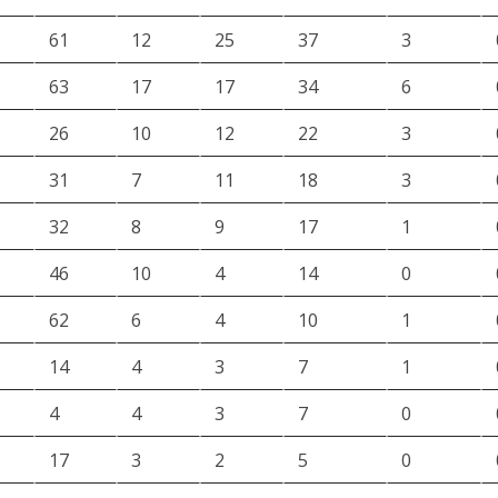
61
12
25
37
3
63
17
17
34
6
26
10
12
22
3
31
7
11
18
3
32
8
9
17
1
46
10
4
14
0
62
6
4
10
1
14
4
3
7
1
4
4
3
7
0
17
3
2
5
0