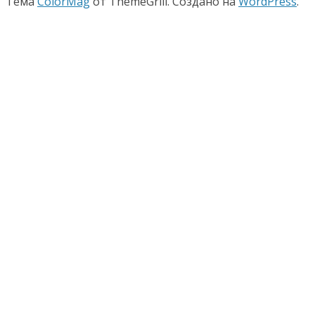
Тема
ColorMag
от ThemeGrill. Создано на
WordPress
.