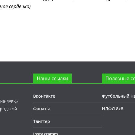
ное сердечко)
Наши ссылки
Полезные с
Вконтакте
Футбольный Н
лна-ФФК»
ородской
Фанаты
НЛФЛ 8х8
Твиттер
Instagramm