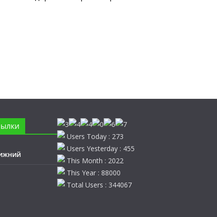
сылки
Users Today : 273
Users Yesterday : 455
ижний
This Month : 2022
This Year : 88000
Total Users : 344067