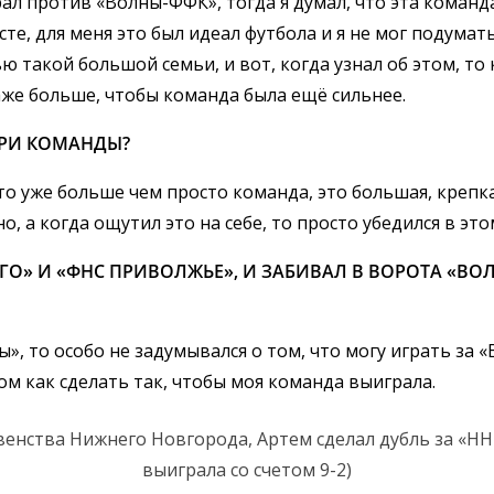
рал против «Волны-ФФК», тогда я думал, что эта команд
те, для меня это был идеал футбола и я не мог подумат
ю такой большой семьи, и вот, когда узнал об этом, то
аже больше, чтобы команда была ещё сильнее.
ТРИ КОМАНДЫ?
это уже больше чем просто команда, это большая, крепк
о, а когда ощутил это на себе, то просто убедился в эт
ГО» И «ФНС ПРИВОЛЖЬЕ», И ЗАБИВАЛ В ВОРОТА «ВОЛ
», то особо не задумывался о том, что могу играть за 
том как сделать так, чтобы моя команда выиграла.
венства Нижнего Новгорода, Артем сделал дубль за «НН
выиграла со счетом 9-2)