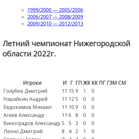
1999/2000 — 2005/2006
2006/2007 — 2008/2009
2009/2010 — 2012/2013
Летний чемпионат Нижегородской
области 2022г.
Игроки
И
Г
ГП
ЖК
КК
ПГ
ГЗМ
СМ
Голубев Дмитрий
11
15
9
1
0
Нарайкин Андрей
11
12
5
0
0
Евдокимов Михаил
11
10
9
0
0
Агеев Александр
11
6
8
0
0
Виноградов Александр
5
5
3
0
0
Лехно Дмитрий
8
4
2
1
0