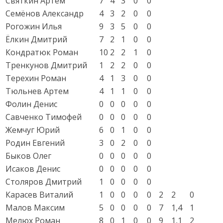
Святкин Артем
7
4
3
0
0
Семёнов Александр
4
3
2
0
0
Рогожин Илья
9
3
5
0
0
Ёлкин Дмитрий
7
2
1
0
0
Кондратюк Роман
10
2
2
1
0
Тренкунов Дмитрий
1
2
2
0
0
Терехин Роман
4
1
3
0
0
Тюльнев Артем
4
1
1
0
0
Фолин Денис
0
0
0
0
0
Савченко Тимофей
0
0
0
0
0
Жемчуг Юрий
6
0
1
0
0
Родин Евгений
3
0
2
0
0
Быков Олег
0
0
0
0
0
Исаков Денис
0
0
0
0
0
Столяров Дмитрий
1
0
0
0
0
Карасев Виталий
1
0
0
0
0
2
2
0
Малов Максим
5
0
0
0
0
7
1,4
1
Мелюх Роман
8
0
1
0
0
9
1,1
2