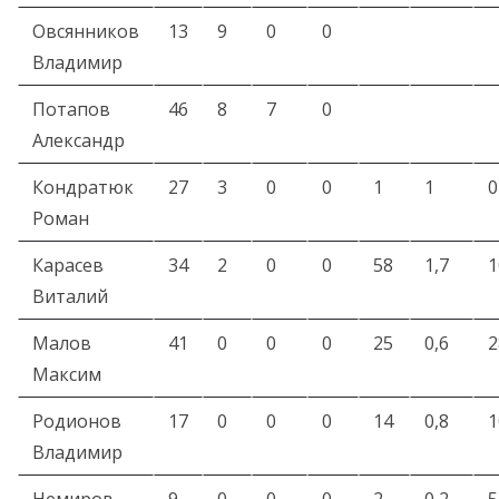
Овсянников
13
9
0
0
Владимир
Потапов
46
8
7
0
Александр
Кондратюк
27
3
0
0
1
1
0
Роман
Карасев
34
2
0
0
58
1,7
1
Виталий
Малов
41
0
0
0
25
0,6
2
Максим
Родионов
17
0
0
0
14
0,8
1
Владимир