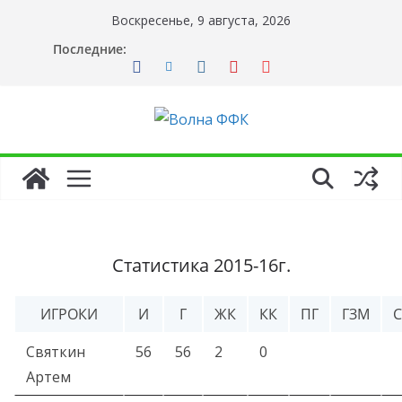
Перейти
Воскресенье, 9 августа, 2026
к
Последние:
содержимому
Статистика 2015-16г.
ИГРОКИ
И
Г
ЖК
КК
ПГ
ГЗМ
Святкин
56
56
2
0
Артем