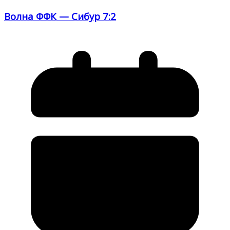
Волна ФФК — Сибур 7:2