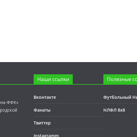
Наши ссылки
Полезные с
Вконтакте
Футбольный Н
лна-ФФК»
ородской
Фанаты
НЛФЛ 8х8
Твиттер
Instagramm