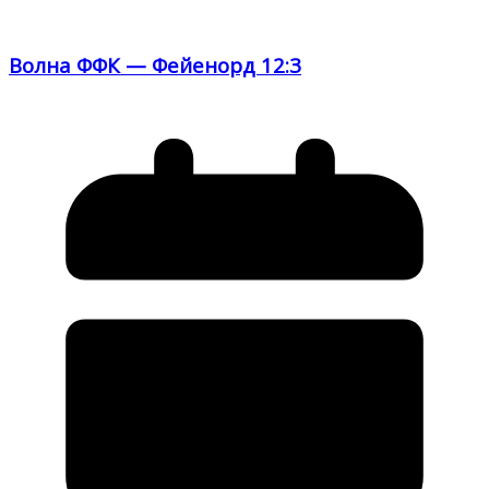
Волна ФФК — Фейенорд 12:3