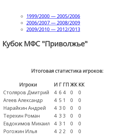
1999/2000 — 2005/2006
2006/2007 — 2008/2009
2009/2010 — 2012/2013
Кубок МФС "Приволжье"
Итоговая статистика игроков:
Игроки
И
Г
ГП
ЖК
КК
Столяров Дмитрий
4
6
4
0
0
Агеев Александр
4
5
1
0
0
Нарайкин Андрей
4
3
0
0
0
Терехин Роман
4
3
3
0
0
Евдокимов Михаил
4
3
1
0
0
Рогожин Илья
4
2
2
0
0