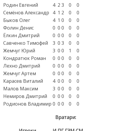
Родин Евгений
4
2
3
0
0
Семёнов Александр
4
1
2
0
0
Быков Олег
4
1
0
0
0
Фолин Денис
0
0
0
0
0
Ёлкин Дмитрий
0
0
0
0
0
Савченко Тимофей
3
0
3
0
0
Жемчуг Юрий
3
0
0
1
0
Кондратюк Роман
0
0
0
0
0
Лехно Дмитрий
0
0
0
0
0
Жемчуг Артем
0
0
0
0
0
Карасев Виталий
4
0
0
0
0
Малов Максим
3
0
0
0
0
Немиров Дмитрий
0
0
0
0
0
Родионов Владимир
0
0
0
0
0
Вратари:
Игроки
И
ПГ
ГЗМ
СМ