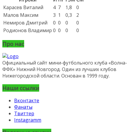
Карасев Виталий
4
7
1,8
0
Малов Максим
3
1
0,3
2
Немиров Дмитрий
0
0
0
0
Родионов Владимир
0
0
0
0
Про нас
Официальный сайт мини-футбольного клуба «Волна-
ФФК» Нижний Новгород. Один из лучших клубов
Нижегородской области. Основан в 1999 году.
Наши ссылки
Вконтакте
Фанаты
Твиттер
Instagramm